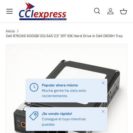
Menú
Ir al contenido
Buscar
Iniciar ses
Ces
Buscar
Tipo de producto
Todos
Inicio
Dell R760XS 600GB 12G SAS 2.5" SFF 10K Hard Drive in Dell DXD9H Tray
Ir directamente a la información del producto
Cerrar
Popular ahora mismo
Mucha gente ha visto esto
recientemente.
Cerrar
¡Se vende rápido!
Consigue el tuyo mientras
puedas