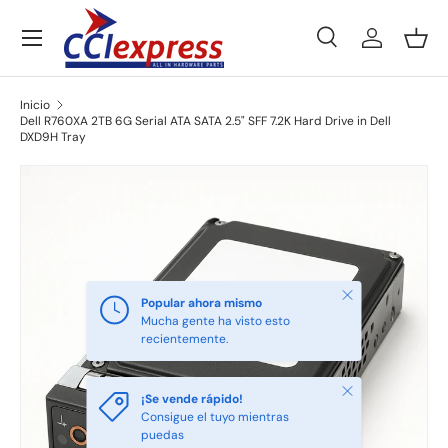
Menú
Ir al contenido
Buscar
Iniciar ses
Ces
Buscar
Tipo de producto
Todos
Inicio
Dell R760XA 2TB 6G Serial ATA SATA 2.5" SFF 7.2K Hard Drive in Dell
DXD9H Tray
Ir directamente a la información del producto
Cerrar
Popular ahora mismo
Mucha gente ha visto esto
recientemente.
Cerrar
¡Se vende rápido!
Consigue el tuyo mientras
puedas