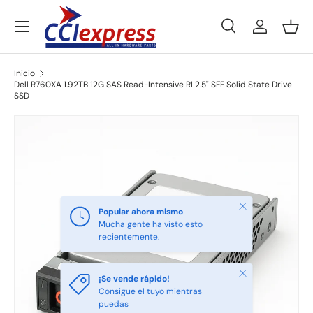
Menú
Ir al contenido
Buscar
Iniciar ses
Ces
Buscar
Tipo de producto
Todos
Inicio
Dell R760XA 1.92TB 12G SAS Read-Intensive RI 2.5" SFF Solid State Drive
SSD
Ir directamente a la información del producto
Cerrar
Popular ahora mismo
Mucha gente ha visto esto
recientemente.
Cerrar
¡Se vende rápido!
Consigue el tuyo mientras
puedas