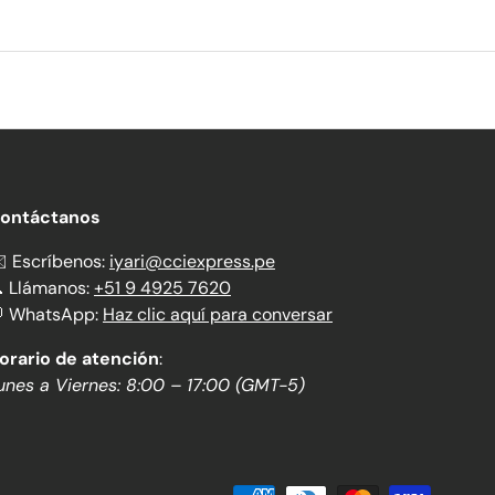
ontáctanos
️ Escríbenos:
iyari@cciexpress.pe
 Llámanos:
+51 9 4925 7620
 WhatsApp:
Haz clic aquí para conversar
orario de atención
:
unes a Viernes: 8:00 – 17:00 (GMT-5)