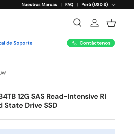
Nuestras Marcas
FAQ
País/Región
Perú (USD $)
Buscar
Iniciar sesión
Cesta
Contáctenos
tal de Soporte
GJW
.84TB 12G SAS Read-Intensive RI
id State Drive SSD