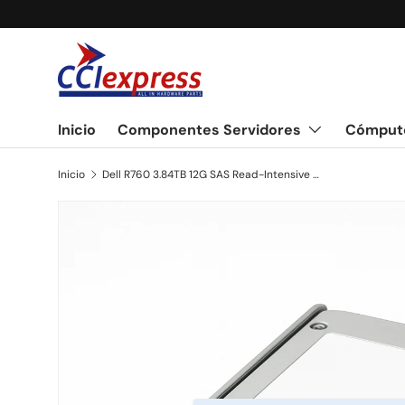
Ir al contenido
Inicio
Componentes Servidores
Cómput
Inicio
Dell R760 3.84TB 12G SAS Read-Intensive RI 2.5" SFF Solid State Drive SSD
Ir directamente a la información del producto