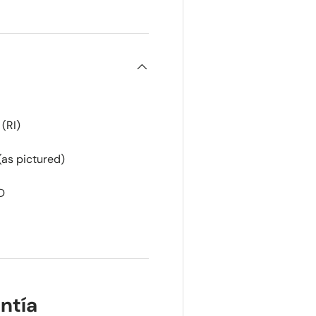
(RI)
(as pictured)
D
ntía