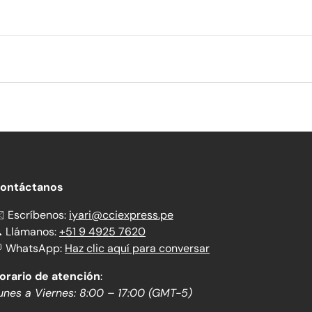
ontáctanos
️ Escríbenos:
iyari@cciexpress.pe
 Llámanos:
+51 9 4925 7620
 WhatsApp:
Haz clic aquí para conversar
orario de atención
:
unes a Viernes: 8:00 – 17:00 (GMT-5)