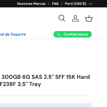
Nuestras Marcas
FAQ
País/Región
Perú (USD $)
Buscar
Iniciar sesión
Cesta
Contáctenos
tal de Soporte
 300GB 6G SAS 2.5" SFF 15K Hard
l F238F 3.5" Tray