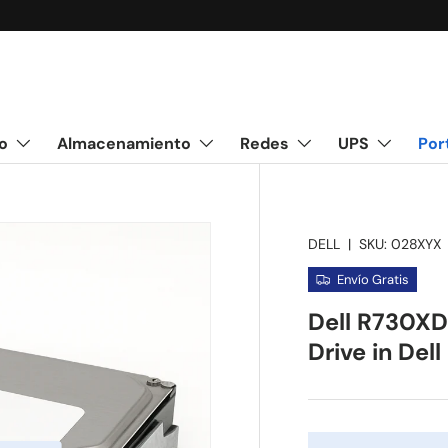
o
Almacenamiento
Redes
UPS
Por
DELL
|
SKU:
028XYX
Envío Gratis
Dell R730XD
Drive in Del