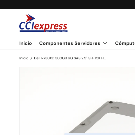
Ir al contenido
Inicio
Componentes Servidores
Cómput
Inicio
Dell R730XD 300GB 6G SAS 2.5" SFF 15K Hard Drive in Dell F238F 3.5" Tray
Ir directamente a la información del producto