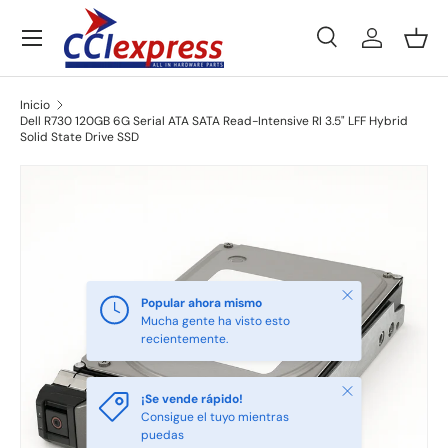
Menú
Ir al contenido
Buscar
Iniciar ses
Ces
Buscar
Tipo de producto
Todos
Inicio
Dell R730 120GB 6G Serial ATA SATA Read-Intensive RI 3.5" LFF Hybrid
Solid State Drive SSD
Ir directamente a la información del producto
Cerrar
Popular ahora mismo
Mucha gente ha visto esto
recientemente.
Cerrar
¡Se vende rápido!
Consigue el tuyo mientras
puedas