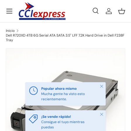
Menú
Ir al contenido
Buscar
Iniciar ses
Ces
Buscar
Tipo de producto
Todos
Inicio
Dell R720XD 4TB 6G Serial ATA SATA 3.5" LFF 7.2K Hard Drive in Dell F238F
Tray
Ir directamente a la información del producto
Cerrar
Popular ahora mismo
Mucha gente ha visto esto
recientemente.
Cerrar
¡Se vende rápido!
Consigue el tuyo mientras
puedas