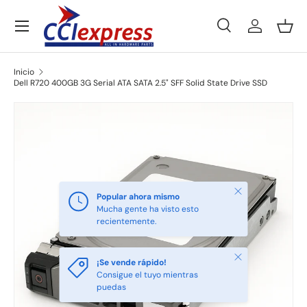
Menú
Ir al contenido
Buscar
Iniciar ses
Ces
Buscar
Tipo de producto
Todos
Inicio
Dell R720 400GB 3G Serial ATA SATA 2.5" SFF Solid State Drive SSD
Ir directamente a la información del producto
Cerrar
Popular ahora mismo
Mucha gente ha visto esto
recientemente.
Cerrar
¡Se vende rápido!
Consigue el tuyo mientras
puedas