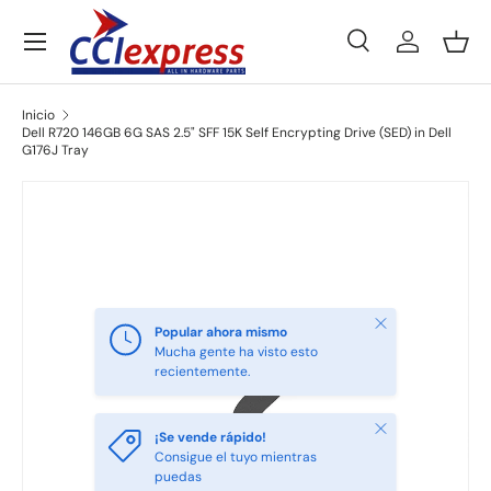
Menú
Ir al contenido
Buscar
Iniciar ses
Ces
Buscar
Tipo de producto
Todos
Inicio
Dell R720 146GB 6G SAS 2.5" SFF 15K Self Encrypting Drive (SED) in Dell
G176J Tray
Ir directamente a la información del producto
Cerrar
Popular ahora mismo
Mucha gente ha visto esto
recientemente.
Cerrar
¡Se vende rápido!
Consigue el tuyo mientras
puedas