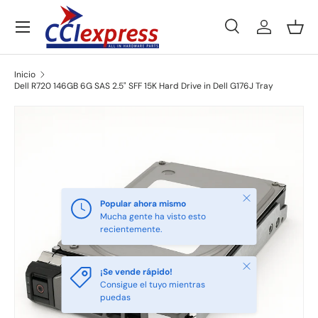
Menú
Ir al contenido
Buscar
Iniciar ses
Ces
Buscar
Tipo de producto
Todos
Inicio
Dell R720 146GB 6G SAS 2.5" SFF 15K Hard Drive in Dell G176J Tray
Ir directamente a la información del producto
Cerrar
Popular ahora mismo
Mucha gente ha visto esto
recientemente.
Cerrar
¡Se vende rápido!
Consigue el tuyo mientras
puedas